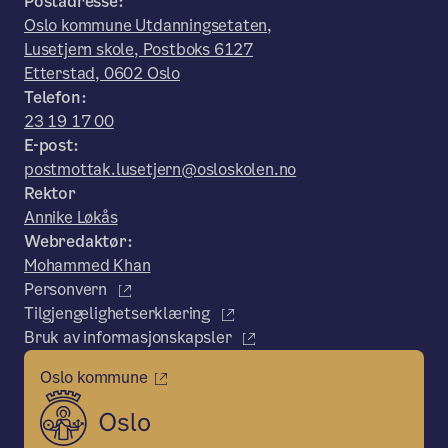
Postadresse:
Oslo kommune Utdanningsetaten,
Lusetjern skole, Postboks 6127
Etterstad, 0602 Oslo
Telefon:
23 19 17 00
E-post:
postmottak.lusetjern@osloskolen.no
Rektor
Annike Løkås
Webredaktør:
Mohammed Khan
Personvern
Tilgjengelighetserklæring
Bruk av informasjonskapsler
Oslo kommune